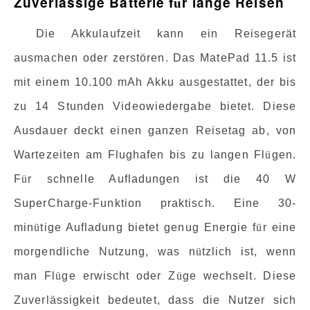
Zuverlässige Batterie f
r lange Reisen
ü
Die Akkulaufzeit kann ein Reisegerät
ausmachen oder zerstören. Das MatePad 11.5 ist
mit einem 10.100 mAh Akku ausgestattet, der bis
zu 14 Stunden Videowiedergabe bietet. Diese
Ausdauer deckt einen ganzen Reisetag ab, von
Wartezeiten am Flughafen bis zu langen Fl
ü
gen.
F
ü
r schnelle Aufladungen ist die 40 W
SuperCharge-Funktion praktisch. Eine 30-
min
ü
tige Aufladung bietet genug Energie f
ü
r eine
morgendliche Nutzung, was n
ü
tzlich ist, wenn
man Fl
ü
ge erwischt oder Z
ü
ge wechselt. Diese
Zuverlässigkeit bedeutet, dass die Nutzer sich