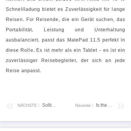
Schnellladung bietet es Zuverlässigkeit f
ü
r lange
Reisen. F
ü
r Reisende, die ein Gerät suchen, das
Portabilität, Leistung und Unterhaltung
ausbalanciert, passt das MatePad 11.5 perfekt in
diese Rolle. Es ist mehr als ein Tablet
–
es ist ein
zuverlässiger Reisebegleiter, der sich an jede
Reise anpasst.
Sollten alle Eltern eine Smartwatch für Kinder kaufen?
Is the HUAWEI Band 10 Worth the Upgrade from Band 9?
NÄCHSTE：
Neueste：