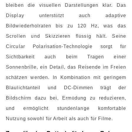
bleiben die visuellen Darstellungen klar. Das
Display unterst
ü
tzt auch adaptive
Bildwiederholraten bis zu 120 Hz, was das
Scrollen und Skizzieren fl
ü
ssig hält. Seine
Circular Polarisation-Technologie sorgt f
ü
r
Sichtbarkeit auch beim Tragen einer
Sonnenbrille, ein Detail, das Reisende im Freien
schätzen werden. In Kombination mit geringem
Blaulichtanteil und DC-Dimmen trägt der
Bildschirm dazu bei, Erm
ü
dung zu reduzieren,
und ermöglicht stundenlange komfortable
Nutzung sowohl f
ü
r Arbeit als auch f
ü
r Filme.