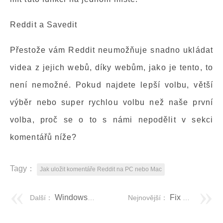
Reddit a Savedit
Přestože vám Reddit neumožňuje snadno ukládat
videa z jejich webů, díky webům, jako je tento, to
není nemožné. Pokud najdete lepší volbu, větší
výběr nebo super rychlou volbu než naše první
volba, proč se o to s námi nepodělit v sekci
komentářů níže?
Tagy：
Jak uložit komentáře Reddit na PC nebo Mac
Windows 10 Keyboard Shortcut to Hide & Unhide Desktop Icons
Fix Choose an operating system on windows 10
Další：
Nejnovější：