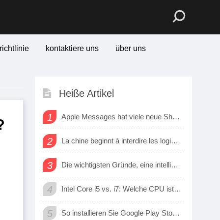
ichtlinie
kontaktiere uns
über uns
Heiße Artikel
1
Apple Messages hat viele neue Sharing -Funktionen erhalten
?
2
La chine beginnt à interdire les logiciels et matériels Étrangers dans les bureaux d’état
3
Die wichtigsten Gründe, eine intelligente Uhr zu kaufen
4
Intel Core i5 vs. i7: Welche CPU ist für mich?
5
So installieren Sie Google Play Store auf Amazon Fire Tablet