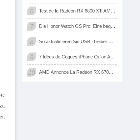
6
Test de la Radeon RX 6800 XT: AMD A ENFIN UNE Carte 3D Qui Tient Tête Aux Geforce RTX de Nvidia
7
Die Honor Watch GS Pro: Eine bequeme digitale Möglichkeit, Ihre Übung zu verfolgen
8
So aktualisieren Sie USB -Treiber unter Windows 10 (automatisch und manuell)
9
7 Idées de Coques iPhone Qu'on Adore
10
AMD Annonce La Radeon RX 6700 XT, SA Nouvelle Carte Graphique jouer à Fond EN 1440p
ote
 zu
ven