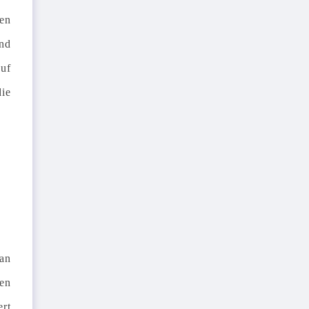
en
ind
auf
die
 an
en
rt