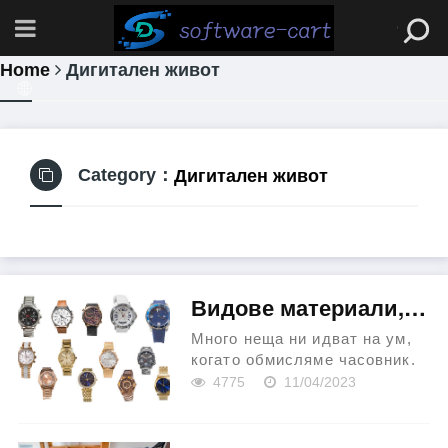
Home
Дигитален живот
Дигитален живот
Category：
Видове материали, използвани за направата на кутии за часовници
Много неща ни идват на ум,
когато обмисляме часовник.
Усложненията, функциите и
4775
11/04/2023
стиловете са сред основните
фактори, за които хората
мислят. Важно е обаче да