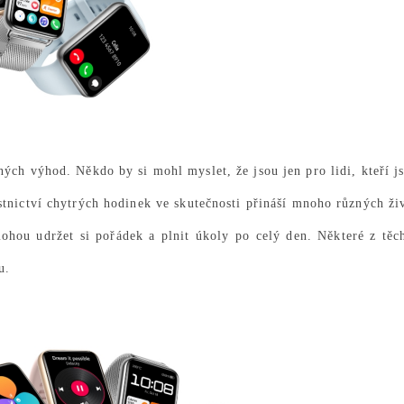
ných výhod. Někdo by si mohl myslet, že jsou jen pro lidi, kteří j
astnictví chytrých hodinek ve skutečnosti přináší mnoho různých ži
hou udržet si pořádek a plnit úkoly po celý den. Některé z těc
u.