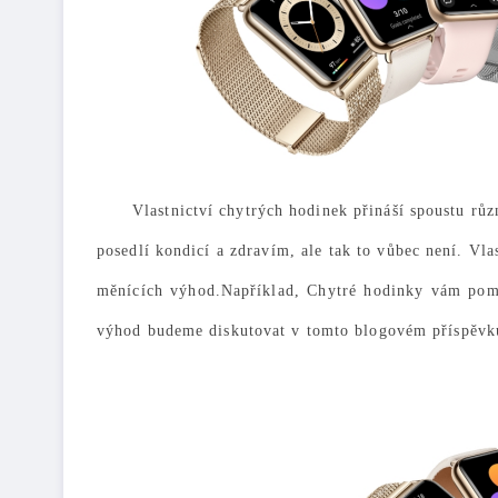
Vlastnictví chytrých hodinek přináší spoustu růz
posedlí kondicí a zdravím, ale tak to vůbec není. Vl
měnících výhod.
Například,
Chytré hodinky vám pomo
výhod budeme diskutovat v tomto blogovém příspěvk