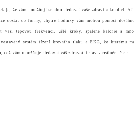
ek je, že vám umožňují snadno sledovat vaše zdraví a kondici. Ať
chce dostat do formy, chytré hodinky vám mohou pomoci dosáhn
at vaši tepovou frekvenci, ušlé kroky, spálené kalorie a mn
estavěný systém řízení krevního tlaku a EKG, ke kterému m
, což vám umožňuje sledovat váš zdravotní stav v reálném čase.