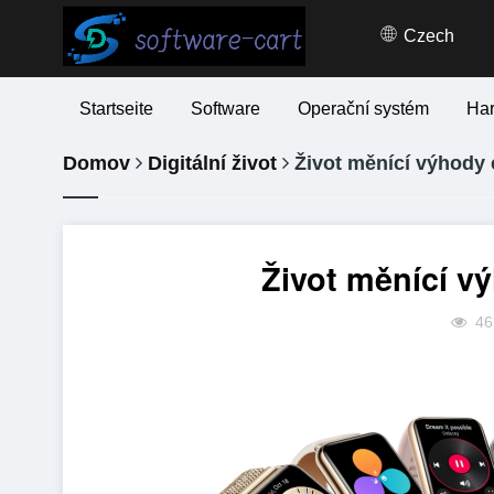
Czech
Startseite
Software
Operační systém
Ha
Domov
Digitální život
Život měnící výhody 
Život měnící v
46