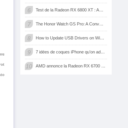
6
Test de la Radeon RX 6800 XT : AMD a enfin une carte 3D qui tient tête aux GeForce RTX de Nvidia
7
The Honor Watch GS Pro: A Convenient Digital Way To Track Your Exercise
8
How to Update USB Drivers on Windows 10 (Automatic and Manual)
9
7 idées de coques iPhone qu’on adore
sou
vot
10
AMD annonce la Radeon RX 6700 XT, sa nouvelle carte graphique pour jouer à fond en 1440p
hto