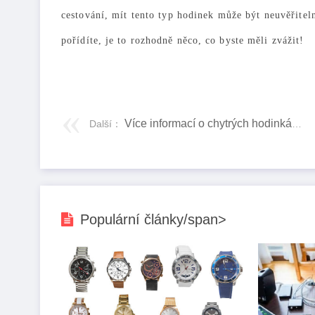
cestování, mít tento typ hodinek může být neuvěřitel
pořídíte, je to rozhodně něco, co byste měli zvážit!
Více informací o chytrých hodinkách jako nástroji pro fitness
Další：
Populární články/span>