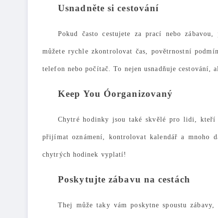
Usnadněte si cestování
Pokud často cestujete za prací nebo zábavou
můžete rychle zkontrolovat čas, povětrnostní podmín
telefon nebo počítač. To nejen usnadňuje cestování, a
K
eep
Y
ou
Ó
organizovaný
Chytré hodinky jsou také skvělé pro lidi, kteř
přijímat oznámení, kontrolovat kalendář a mnoho da
chytrých hodinek vyplatí!
Poskytujte zábavu na cestách
T
hej může
taky
vám poskytne spoustu zábavy, 