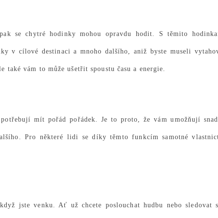
, pak se chytré hodinky mohou opravdu hodit. S těmito hodink
ky v cílové destinaci a mnoho dalšího, aniž byste museli vytaho
le také vám to může ušetřit spoustu času a energie.
í potřebují mít pořád pořádek. Je to proto, že vám umožňují sna
lšího. Pro některé lidi se díky těmto funkcím samotné vlastnic
když jste venku. Ať už chcete poslouchat hudbu nebo sledovat 