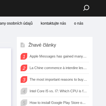
any osobních údajů
kontaktujte nás
o nás
Žhavé články
1
Apple Messages has gained many new sharing features
2
La Chine commence à interdire les logiciels et matériels étrangers dans les bureaux d’état
3
The most important reasons to buy a smart watch
4
Intel Core I5 vs. I7: Which CPU is for Me?
5
How to install Google Play Store on Amazon Fire Tablet