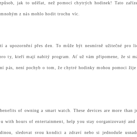
 způsob, jak to udělat, než pomocí chytrých hodinek! Tato zaříz
e mnohým z nás mohlo hodit trochu víc.
utí a upozornění
přes den. To může být nesmírně užitečné pro li
pro ty, kteří mají nabitý program. Ať už vám připomene, že si m
stní pás, není pochyb o tom, že chytré hodinky mohou pomoci žije
 benefits of owning a smart watch. These devices are more than j
ou with hours of entertainment, help you stay oorganizovaný and
odinou, sledovat svou kondici a zdraví nebo si jednoduše usnad