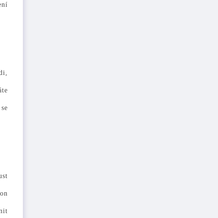
ení
di,
áte
 se
ust
 on
nit