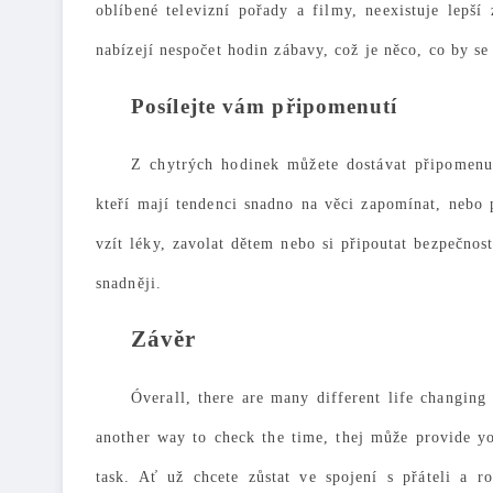
oblíbené televizní pořady a filmy, neexistuje lepší
nabízejí nespočet hodin zábavy, což je něco, co by s
Posílejte vám připomenutí
Z chytrých hodinek můžete dostávat připomen
kteří mají tendenci snadno na věci zapomínat, nebo 
vzít léky, zavolat dětem nebo si připoutat bezpečno
snadněji.
Závěr
Óverall, there are many different life changing
another way to check the time, thej může provide y
task
.
Ať už chcete zůstat ve spojení s přáteli a r