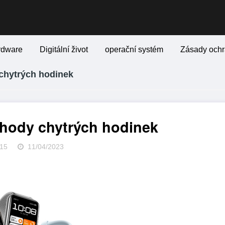
rdware
Digitální život
operační systém
Zásady ochr
chytrých hodinek
ýhody chytrých hodinek
15
11/04/2023