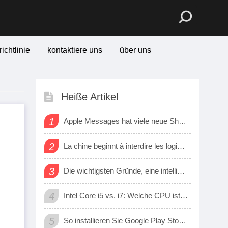
ichtlinie
kontaktiere uns
über uns
Heiße Artikel
1
Apple Messages hat viele neue Sharing -Funktionen erhalten
2
La chine beginnt à interdire les logiciels et matériels Étrangers dans les bureaux d’état
3
Die wichtigsten Gründe, eine intelligente Uhr zu kaufen
4
Intel Core i5 vs. i7: Welche CPU ist für mich?
5
So installieren Sie Google Play Store auf Amazon Fire Tablet