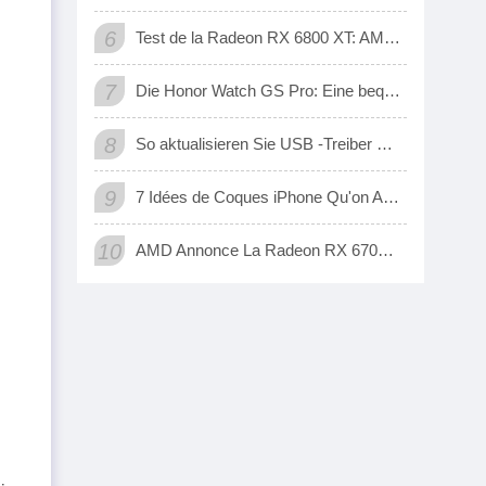
6
Test de la Radeon RX 6800 XT: AMD A ENFIN UNE Carte 3D Qui Tient Tête Aux Geforce RTX de Nvidia
7
Die Honor Watch GS Pro: Eine bequeme digitale Möglichkeit, Ihre Übung zu verfolgen
8
So aktualisieren Sie USB -Treiber unter Windows 10 (automatisch und manuell)
9
7 Idées de Coques iPhone Qu'on Adore
10
AMD Annonce La Radeon RX 6700 XT, SA Nouvelle Carte Graphique jouer à Fond EN 1440p