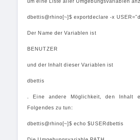
um eine Liste aller Umgebungsvariablen an
dbettis@rhino[~]$ exportdeclare -x USER="db
Der Name der Variablen ist
BENUTZER
und der Inhalt dieser Variablen ist
dbettis
. Eine andere Möglichkeit, den Inhalt 
Folgendes zu tun:
dbettis@rhino[~]$ echo $USERdbettis
Die Umgebungsvariable PATH