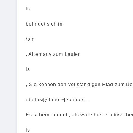
ls
befindet sich in
/bin
. Alternativ zum Laufen
ls
, Sie können den vollständigen Pfad zum Be
dbettis@rhino[~]$ /bin/ls...
Es scheint jedoch, als wäre hier ein biss
ls