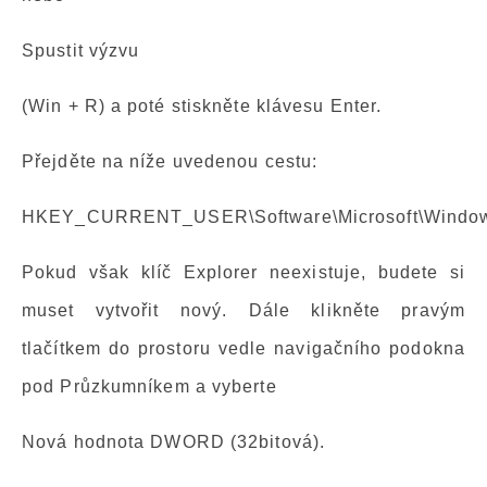
Spustit výzvu
(Win + R) a poté stiskněte klávesu Enter.
Přejděte na níže uvedenou cestu:
HKEY_CURRENT_USER\Software\Microsoft\Windows\C
Pokud však klíč Explorer neexistuje, budete si
muset vytvořit nový. Dále klikněte pravým
tlačítkem do prostoru vedle navigačního podokna
pod Průzkumníkem a vyberte
Nová hodnota DWORD (32bitová).