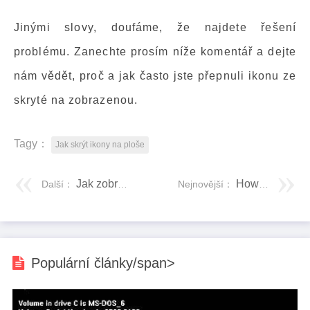
Jinými slovy, doufáme, že najdete řešení
problému. Zanechte prosím níže komentář a dejte
nám vědět, proč a jak často jste přepnuli ikonu ze
skryté na zobrazenou.
Tagy：
Jak skrýt ikony na ploše
Jak zobrazit nebo skrýt konkrétní ikony na ploše v systému Windows 10
How to format a Hard Drive or Disk in Windows 10
Další：
Nejnovější：
Populární články/span>