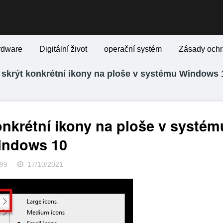
rdware
Digitální život
operační systém
Zásady ochr
 skrýt konkrétní ikony na ploše v systému Windows 
onkrétní ikony na ploše v systém
indows 10
99
17/10/2021