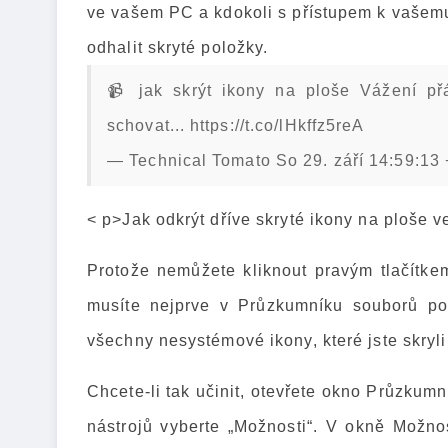
ve vašem PC a kdokoli s přístupem k vašemu 
odhalit skryté položky.
📹 jak skrýt ikony na ploše Vážení př
schovat... https://t.co/lHkffz5reA
— Technical Tomato So 29. září 14:59:13
< p>Jak odkrýt dříve skryté ikony na ploše 
Protože nemůžete kliknout pravým tlačítkem
musíte nejprve v Průzkumníku souborů povo
všechny nesystémové ikony, které jste skry
Chcete-li tak učinit, otevřete okno Průzkumn
nástrojů vyberte „Možnosti“. V okně Možnost