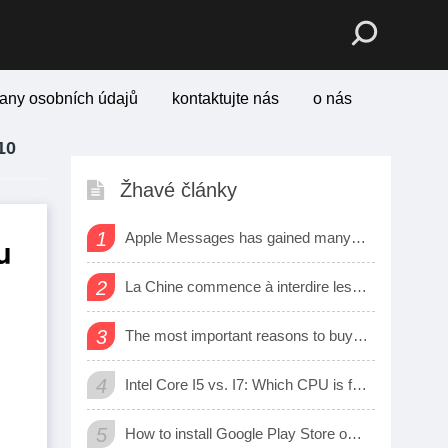
any osobních údajů
kontaktujte nás
o nás
10
Žhavé články
1
Apple Messages has gained many new sharing features
u
2
La Chine commence à interdire les logiciels et matériels étrangers dans les bureaux d’état
3
The most important reasons to buy a smart watch
4
Intel Core I5 vs. I7: Which CPU is for Me?
5
How to install Google Play Store on Amazon Fire Tablet