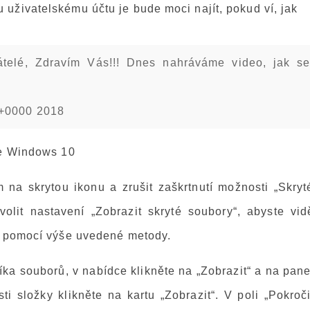
uživatelskému účtu je bude moci najít, pokud ví, jak
átelé, Zdravím Vás!!! Dnes nahráváme video, jak s
 +0000 2018
ve Windows 10
 na skrytou ikonu a zrušit zaškrtnutí možnosti „Skryté
lit nastavení „Zobrazit skryté soubory“, abyste vidě
li pomocí výše uvedené metody.
íka souborů, v nabídce klikněte na „Zobrazit“ a na pan
i složky klikněte na kartu „Zobrazit“. V poli „Pokroči