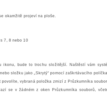
se okamžitě projeví na ploše.
s 7, 8 nebo 10
ikonu, bude to trochu složitější. Naštěstí vám syst
nebo složku jako „Skrytý“ pomocí zaškrtávacího políčka
t povolíte, vybraná položka zmizí z Průzkumníka soubor
brazí se v žádném z oken Průzkumníka souborů, včet