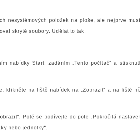
tých nesystémových položek na ploše, ale nejprve musí
val skryté soubory. Udělat to tak,
m nabídky Start, zadáním „Tento počítač“ a stisknut
 klikněte na liště nabídek na „Zobrazit“ a na liště ní
obrazit“. Poté se podívejte do pole „Pokročilá nastave
žky nebo jednotky“.