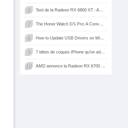
6
Test de la Radeon RX 6800 XT : AMD a enfin une carte 3D qui tient tête aux GeForce RTX de Nvidia
7
The Honor Watch GS Pro: A Convenient Digital Way To Track Your Exercise
8
How to Update USB Drivers on Windows 10 (Automatic and Manual)
9
7 idées de coques iPhone qu’on adore
10
AMD annonce la Radeon RX 6700 XT, sa nouvelle carte graphique pour jouer à fond en 1440p