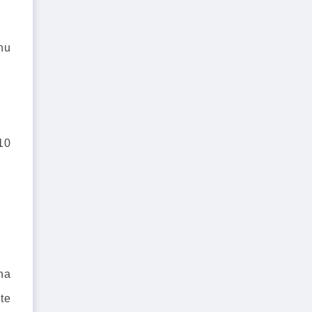
hu
10
na
te