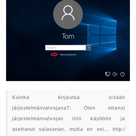
Kuinka kirjautua sisään
järjestelmänvalvojana?: Olen ottanut
järjestelmänvalvojan tilin käyttöön ja
asettanut salasanan, mutta en voi... http:/