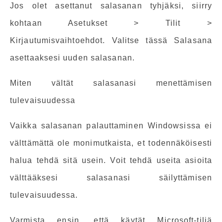
Jos olet asettanut salasanan tyhjäksi, siirry
kohtaan Asetukset > Tilit >
Kirjautumisvaihtoehdot. Valitse tässä Salasana
asettaaksesi uuden salasanan.
Miten vältät salasanasi menettämisen
tulevaisuudessa
Vaikka salasanan palauttaminen Windowsissa ei
välttämättä ole monimutkaista, et todennäköisesti
halua tehdä sitä usein. Voit tehdä useita asioita
välttääksesi salasanasi säilyttämisen
tulevaisuudessa.
Varmista ensin, että käytät Microsoft-tiliä