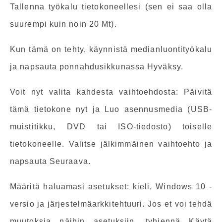
Tallenna työkalu tietokoneellesi (sen ei saa olla
suurempi kuin noin 20 Mt).
Kun tämä on tehty, käynnistä medianluontityökalu
ja napsauta ponnahdusikkunassa Hyväksy.
Voit nyt valita kahdesta vaihtoehdosta: Päivitä
tämä tietokone nyt ja Luo asennusmedia (USB-
muistitikku, DVD tai ISO-tiedosto) toiselle
tietokoneelle. Valitse jälkimmäinen vaihtoehto ja
napsauta Seuraava.
Määritä haluamasi asetukset: kieli, Windows 10 -
versio ja järjestelmäarkkitehtuuri. Jos et voi tehdä
muutoksia näihin asetuksiin, tyhjennä Käytä