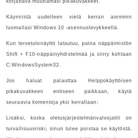
korjattava muuttamasi pikakuvakkeet.
Käynnistä uudelleen vielä kerran aiemmin
luomallasi Windows 10 -asennuslevykkeellä.
Kun tervetulonäyttö latautuu, paina näppäimistön
Shift + F10-näppäinyhdistelmää ja siirry kohtaan
C:WindowsSystem32.
Jos haluat palauttaa Helppokäyttöisen
pikakuvakkeen entiseen paikkaan, käytä
seuraavia komentoja yksi kerrallaan:
Lisäksi, koska oletusjärjestelmänvalvojatili on
turvallisuusriski, sinun tulee poistaa se käytöstä.