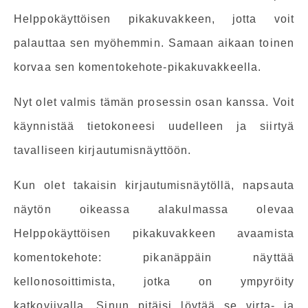
Helppokäyttöisen pikakuvakkeen, jotta voit
palauttaa sen myöhemmin. Samaan aikaan toinen
korvaa sen komentokehote-pikakuvakkeella.
Nyt olet valmis tämän prosessin osan kanssa. Voit
käynnistää tietokoneesi uudelleen ja siirtyä
tavalliseen kirjautumisnäyttöön.
Kun olet takaisin kirjautumisnäytöllä, napsauta
näytön oikeassa alakulmassa olevaa
Helppokäyttöisen pikakuvakkeen avaamista
komentokehote: pikanäppäin näyttää
kellonosoittimista, jotka on ympyröity
katkoviivalla. Sinun pitäisi löytää se virta- ja